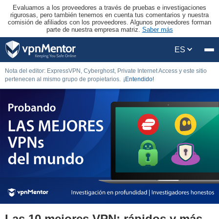
Evaluamos a los proveedores a través de pruebas e investigaciones
rigurosas, pero también tenemos en cuenta tus comentarios y nuestra
comisión de afiliados con los proveedores. Algunos proveedores forman
parte de nuestra empresa matriz.
Saber más
ES
Nota del editor: ExpressVPN, Cyberghost, Private Internet Access y este sitio
pertenecen al mismo grupo de propietarios.
¡Entendido!
Las 10 mejores VPN: rápidos y más