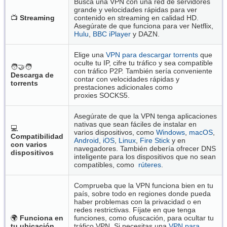
Busca una VPN con una red de servidores
grande y velocidades rápidas para ver
📺
Streaming
contenido en streaming en calidad HD.
Asegúrate de que funciona para ver Netflix,
Hulu
,
BBC iPlayer
y DAZN.
Elige una
VPN para descargar torrents
que
oculte tu IP, cifre tu tráfico y sea compatible
🧑‍🤝‍🧑
con tráfico P2P. También sería conveniente
Descarga de
contar con velocidades rápidas y
torrents
prestaciones adicionales como
proxies SOCKS5.
Asegúrate de que la VPN tenga aplicaciones
nativas que sean fáciles de instalar en
💻
varios dispositivos, como
Windows
,
macOS
,
Compatibilidad
Android
,
iOS
,
Linux
,
Fire Stick
y en
con varios
navegadores. También debería ofrecer DNS
dispositivos
inteligente para los dispositivos que no sean
compatibles, como
rúteres
.
Comprueba que la VPN funciona bien en tu
país, sobre todo en regiones donde pueda
haber problemas con la privacidad o en
redes restrictivas. Fíjate en que tenga
🌍
Funciona en
funciones, como ofuscación, para ocultar tu
tu ubicación
tráfico VPN. Si necesitas una
VPN para