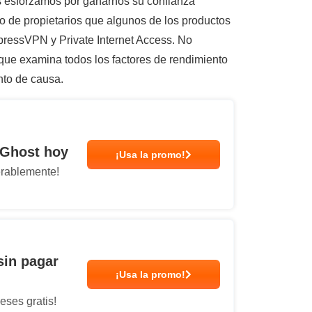
os esforzamos por ganarnos su confianza
o de propietarios que algunos de los productos
xpressVPN y Private Internet Access. No
 que examina todos los factores de rendimiento
nto de causa.
rGhost hoy
¡Usa la promo!
erablemente!
sin pagar
¡Usa la promo!
eses gratis!