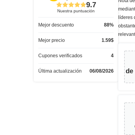
Nota de
9.7
mediant
Nuestra puntuación
líderes
Mejor descuento
88
%
obstant
relevan
Mejor precio
1.59
$
Cupones verificados
4
de
Última actualización
06/08/2026