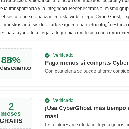
 la redacción: Valoramos la relación con nuestros lectores y n
e la transparencia y la integridad. Pertenecemos al mismo grup
 del sector que se analizan en esta web: Intego, CyberGhost, E
e, nuestros análisis detallados siguen una metodología estricta
tes para ayudarte a llegar a tu propia conclusión con conocimie
Verificado
88
%
Paga menos si compras Cybe
 descuento
Con esta oferta se puede ahorrar consid
Verificado
2
¡Usa CyberGhost más tiempo 
meses
más!
GRATIS
Esta interesante oferta incluye algunos m