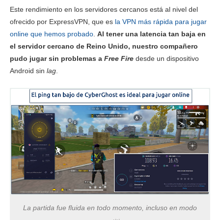
Ping
120 ms
118 ms
122 
Este rendimiento en los servidores cercanos está al nivel del
ofrecido por ExpressVPN, que es
la VPN más rápida para jugar
Japón
online que hemos probado
.
Al tener una latencia tan baja en
el servidor cercano de Reino Unido, nuestro compañero
Descarga
166.18 Mbps
134.14 Mbps
203.32
pudo jugar sin problemas a
Free Fire
desde un dispositivo
Android sin
lag
.
Subida
N/A*
42.65 Mbps
13.17 
Ping
145 ms
152 ms
142 
Australia
Descarga
87.54 Mbps
142 Mbps
59.36 
Subida
11.23 Mbps
115.86 Mbps
13.25 
Ping
193 ms
173 ms
191 
La partida fue fluida en todo momento, incluso en modo
Singapur