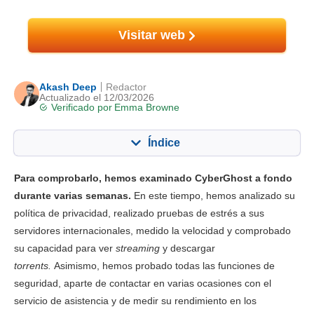
Visitar web
Akash Deep
Redactor
Actualizado el 12/03/2026
Verificado por
Emma Browne
Índice
Contenido:
Nuestra puntuación:
Para comprobarlo, hemos examinado CyberGhost a fondo
Funciones principales
9.4
durante varias semanas.
En este tiempo, hemos analizado su
política de privacidad, realizado pruebas de estrés a sus
Streaming
10.0
servidores internacionales, medido la velocidad y comprobado
Velocidad
9.0
su capacidad para ver
streaming
y descargar
Gaming
9.4
torrents.
Asimismo, hemos probado todas las funciones de
seguridad, aparte de contactar en varias ocasiones con el
Red de servidores
9.8
servicio de asistencia y de medir su rendimiento en los