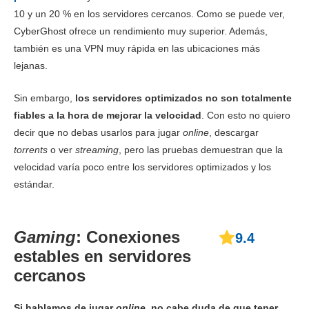
EEUU (New
10 y un 20 % en los servidores cercanos. Como se puede ver,
York)
CyberGhost ofrece un rendimiento muy superior. Además,
Descarga
80.67 Mbps
175.09 Mbps
152.41
también es una VPN muy rápida en las ubicaciones más
lejanas.
Subida
N/A*
46.30 Mbps
112.51
Sin embargo,
los servidores optimizados no son totalmente
Ping
65 ms
45 ms
47 
fiables a la hora de mejorar la velocidad
. Con esto no quiero
decir que no debas usarlos para jugar
online
, descargar
Canadá
torrents
o ver
streaming
, pero las pruebas demuestran que la
velocidad varía poco entre los servidores optimizados y los
Descarga
8.23 Mbps
158 Mbps
5.51 
estándar.
Subida
8.39 Mbps
80.81 Mbps
7.42 
Gaming
: Conexiones
9.4
Ping
64 ms
50 ms
68 
estables en servidores
Brasil
cercanos
Descarga
186.87 Mbps
139.03 Mbps
183.28
Si hablamos de jugar
online
, no cabe duda de que tener