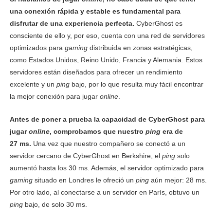
una conexión rápida y estable es fundamental para
Subida
63.28 Mbps
68.73 Mbps
17.64 
disfrutar de una experiencia perfecta.
CyberGhost es
consciente de ello y, por eso, cuenta con una red de servidores
Ping
150 ms
228 ms
140 
optimizados para
gaming
distribuida en zonas estratégicas,
como Estados Unidos, Reino Unido, Francia y Alemania. Estos
Reino
servidores están diseñados para ofrecer un rendimiento
Unido
excelente y un
ping
bajo, por lo que resulta muy fácil encontrar
Descarga
70.57 Mbps
133.12 Mbps
67.86 
la mejor conexión para jugar
online
.
Subida
102.14 Mbps
89.52 Mbps
96.83 
Antes de poner a prueba la capacidad de CyberGhost para
jugar
online
, comprobamos que nuestro
ping
era de
Ping
114 ms
115 ms
120 
27 ms.
Una vez que nuestro compañero se conectó a un
servidor cercano de CyberGhost en Berkshire, el
ping
solo
Francia
aumentó hasta los 30 ms. Además, el servidor optimizado para
gaming
situado en Londres le ofreció un
ping
aún mejor: 28 ms.
Descarga
111.83 Mbps
158.51 Mbps
6.61 
Por otro lado, al conectarse a un servidor en París, obtuvo un
Subida
95.40 Mbps
62.77 Mbps
17.78 
ping
bajo, de solo 30 ms.