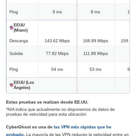
Ping
9 ms
8 ms
12 
EEUU
(Miami)
Descarga
143.62 Mbps
166.89 Mbps
159.95
Subida
77.82 Mbps
111.88 Mbps
N/A
Ping
54 ms
53 ms
61 
EEUU (Los
Ángeles)
Descarga
161.10 Mbps
169.57 Mbps
129.56
Estas pruebas se realizan desde EE.UU.
*N/A indica que actualmente no disponemos de datos de
Subida
103.06 Mbps
66.42 Mbps
132.36
pruebas de velocidad para esta ubicación
Ping
42 ms
42 ms
46 
CyberGhost es una de
las VPN más rápidas que he
probado
.
La mayoría de las VPN reducen la velocidad entre un