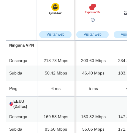
Visitar web
Visitar web
Visitar
Ninguna VPN
Descarga
218.73 Mbps
203.60 Mbps
234.37
Subida
50.42 Mbps
46.40 Mbps
183.14
Ping
6 ms
5 ms
4 m
EEUU
(Dallas)
Descarga
169.58 Mbps
150.32 Mbps
147.88
Subida
83.50 Mbps
55.06 Mbps
171.73