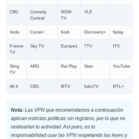
CBC
Comedy
NOW
YLE
Central
TV
Vudu
Canal+
Kodi
Discovery+
6play
France
Sky TV
Europe1
7TV
ITV
TV
Sling
ARD
Rai Play
Stan
YouTube
TV
All 4
CBS
MTV
fuboTV
RTL+
Nota:
Las VPN que recomendamos a continuación
aplican estrictas políticas sin registros, por lo que no
rastrearían tu actividad. Así pues, es tu
responsabilidad usar las VPN respetando las leyes y