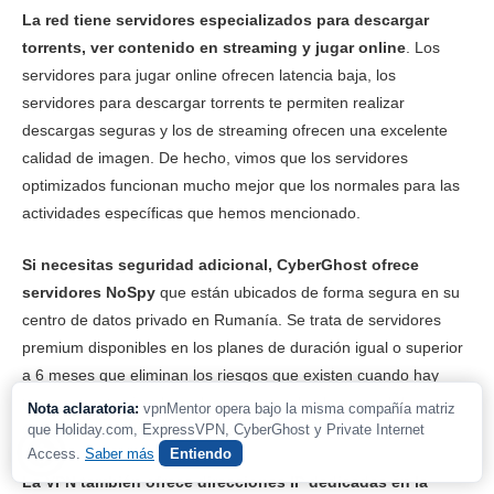
La red tiene servidores especializados para descargar
torrents, ver contenido en streaming y jugar online
. Los
servidores para jugar online ofrecen latencia baja, los
servidores para descargar torrents te permiten realizar
descargas seguras y los de streaming ofrecen una excelente
calidad de imagen. De hecho, vimos que los servidores
optimizados funcionan mucho mejor que los normales para las
actividades específicas que hemos mencionado.
Si necesitas seguridad adicional, CyberGhost ofrece
servidores NoSpy
que están ubicados de forma segura en su
centro de datos privado en Rumanía. Se trata de servidores
premium disponibles en los planes de duración igual o superior
a 6 meses que eliminan los riesgos que existen cuando hay
terceras partes involucradas, ya que solo el personal de
Nota aclaratoria:
vpnMentor opera bajo la misma compañía matriz
que Holiday.com, ExpressVPN, CyberGhost y Private Internet
CyberGhost tiene acceso al hardware.
Access.
Saber más
Entiendo
La VPN también ofrece direcciones IP dedicadas en la