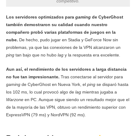
competitivo.
Descarga
128.44 Mbps
150.43 Mbps
60.81 
Los servidores optimizados para
gaming
de CyberGhost
también demostraron su calidad cuando nuestro
Subida
10.25 Mbps
85.31 Mbps
5.33 
compañero probó varias plataformas de juegos en la
nube.
De hecho, pudo jugar en Stadia y GeForce Now sin
Ping
208 ms
211 ms
210 
problemas, ya que las conexiones de la VPN alcanzaron un
ping
tan bajo que no hubo
lag
y la respuesta era excelente.
Aun así, el rendimiento de los servidores a larga distancia
no fue tan impresionante.
Tras conectarse al servidor para
gaming
de CyberGhost en Nueva York, el
ping
se disparó hasta
los 102 ms, lo cual provocó algo de
lag
mientras jugaba a
Warzone
en PC. Aunque sigue siendo un resultado mejor que el
de la mayoría de las VPN, obtuvo un rendimiento superior con
ExpressVPN (79 ms) y NordVPN (92 ms).