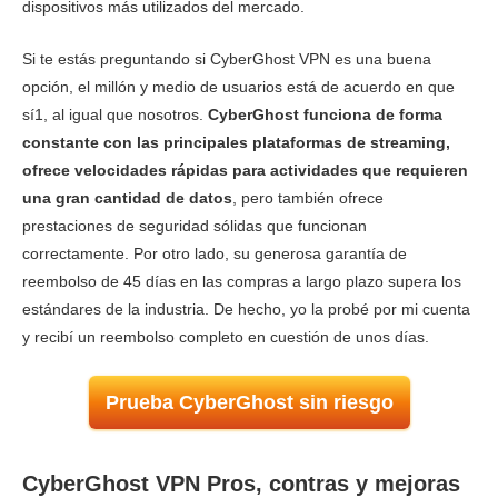
Seguridad
9.9
dispositivos más utilizados del mercado.
Privacidad
9.8
Si te estás preguntando si CyberGhost VPN es una buena
Descargar torrents
9.9
opción, el millón y medio de usuarios está de acuerdo en que
sí1, al igual que nosotros.
CyberGhost funciona de forma
Instalación y apps
9.8
constante con las principales plataformas de streaming,
Tarifas
9.7
ofrece velocidades rápidas para actividades que requieren
Fiabilidad y asistencia
9.9
una gran cantidad de datos
, pero también ofrece
prestaciones de seguridad sólidas que funcionan
correctamente. Por otro lado, su generosa garantía de
reembolso de 45 días en las compras a largo plazo supera los
estándares de la industria. De hecho, yo la probé por mi cuenta
y recibí un reembolso completo en cuestión de unos días.
Prueba CyberGhost sin riesgo
CyberGhost VPN Pros, contras y mejoras