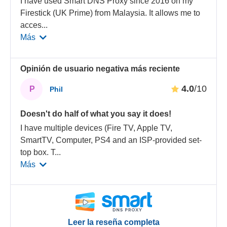
I have used Smart DNS Proxy since 2016 on my
Firestick (UK Prime) from Malaysia. It allows me to
acces
...
Más
Opinión de usuario negativa más reciente
4.0
/10
P
Phil
Doesn't do half of what you say it does!
I have multiple devices (Fire TV, Apple TV,
SmartTV, Computer, PS4 and an ISP-provided set-
top box. T
...
Más
Leer la reseña completa