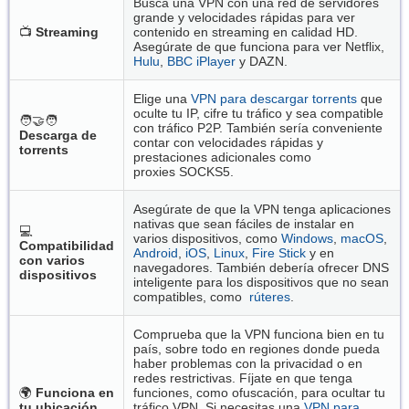
Busca una VPN con una red de servidores
grande y velocidades rápidas para ver
📺
Streaming
contenido en streaming en calidad HD.
Asegúrate de que funciona para ver Netflix,
Hulu
,
BBC iPlayer
y DAZN.
Elige una
VPN para descargar torrents
que
oculte tu IP, cifre tu tráfico y sea compatible
🧑‍🤝‍🧑
con tráfico P2P. También sería conveniente
Descarga de
contar con velocidades rápidas y
torrents
prestaciones adicionales como
proxies SOCKS5.
Asegúrate de que la VPN tenga aplicaciones
nativas que sean fáciles de instalar en
💻
varios dispositivos, como
Windows
,
macOS
,
Compatibilidad
Android
,
iOS
,
Linux
,
Fire Stick
y en
con varios
navegadores. También debería ofrecer DNS
dispositivos
inteligente para los dispositivos que no sean
compatibles, como
rúteres
.
Comprueba que la VPN funciona bien en tu
país, sobre todo en regiones donde pueda
haber problemas con la privacidad o en
redes restrictivas. Fíjate en que tenga
🌍
Funciona en
funciones, como ofuscación, para ocultar tu
tu ubicación
tráfico VPN. Si necesitas una
VPN para