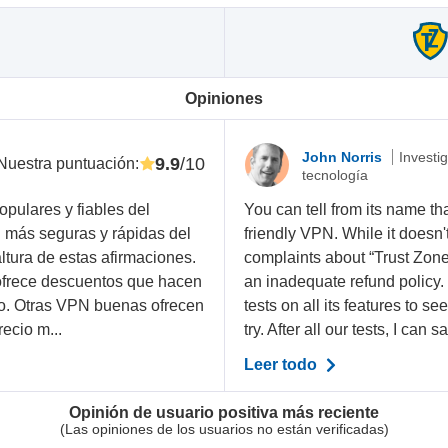
Opiniones
John Norris
Investi
9.9
/10
Nuestra puntuación
:
tecnología
pulares y fiables del
You can tell from its name th
N más seguras y rápidas del
friendly VPN. While it doesn
altura de estas afirmaciones.
complaints about “Trust Zone
ofrece descuentos que hacen
an inadequate refund policy.
io. Otras VPN buenas ofrecen
tests on all its features to se
ecio m...
try. After all our tests, I can sa
Leer todo
Opinión de usuario positiva más reciente
(Las opiniones de los usuarios no están verificadas)