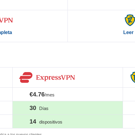
Leer 
mpleta
€4.76
/mes
30
Días
14
dispositivos
ica a los nuevos clientes.