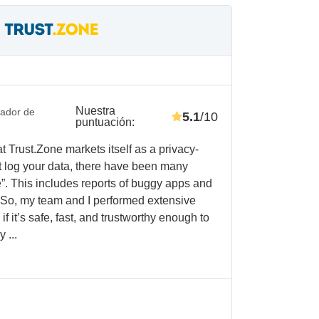
Nuestra
gador de
5.1
/10
puntuación
:
at Trust.Zone markets itself as a privacy-
't log your data, there have been many
”. This includes reports of buggy apps and
 So, my team and I performed extensive
e if it’s safe, fast, and trustworthy enough to
y ...