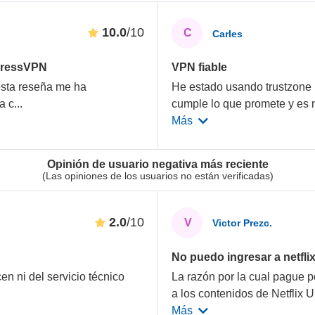
10.0
/10
C
Carles
xpressVPN
VPN fiable
sta reseña me ha
He estado usando trustzone
a c
...
cumple lo que promete y es 
Más
Opinión de usuario negativa más reciente
(Las opiniones de los usuarios no están verificadas)
2.0
/10
V
Victor Prezc.
No puedo ingresar a netflix
en ni del servicio técnico
La razón por la cual pague p
a los contenidos de Netflix 
Más