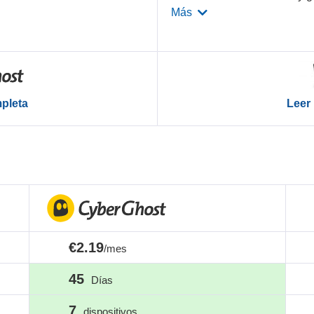
Más
mpleta
Leer 
€2.19
/mes
45
Días
7
dispositivos