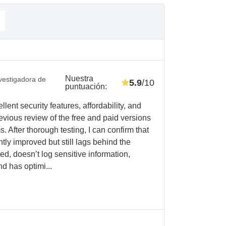
Nuestra
vestigadora de
5.9
/10
puntuación
:
llent security features, affordability, and
evious review of the free and paid versions
After thorough testing, I can confirm that
ly improved but still lags behind the
iced, doesn’t log sensitive information,
d has optimi...