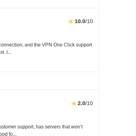
10.0
/10
connection, and the VPN One Click support
t. I
...
2.0
/10
ustomer support, has servers that won’t
ood fo
...