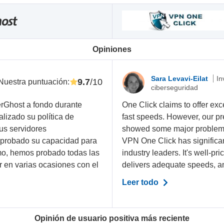
Opiniones
Sara Levavi-Eilat
In
9.7
/10
Nuestra puntuación
:
ciberseguridad
Ghost a fondo durante
One Click claims to offer exce
lizado su política de
fast speeds. However, our pr
sus servidores
showed some major problems. 
omprobado su capacidad para
VPN One Click has significant
smo, hemos probado todas las
industry leaders. It's well-pr
r en varias ocasiones con el
delivers adequate speeds, an
Leer todo
Opinión de usuario positiva más reciente