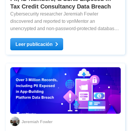
Tax Credit Consultancy Data Breach
Cybersecurity researcher Jeremiah Fowler
discovered and reported to vpnMentor an
unencrypted and non-password-protected database
that contained 245,949 records. The database, which
presumably belonged to a tax credit consulting
Leer publicación
agency, held PII, driver’s licenses, military discharge
forms,
Jeremiah Fowler