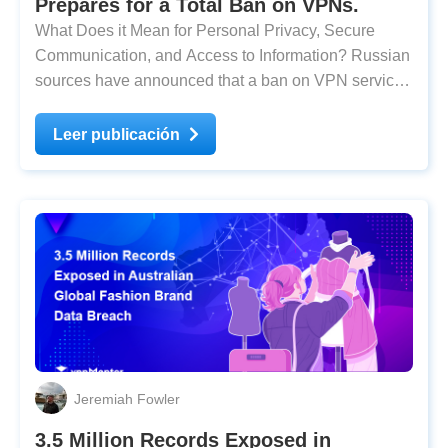
Prepares for a Total Ban on VPNs.
What Does it Mean for Personal Privacy, Secure
Communication, and Access to Information? Russian
sources have announced that a ban on VPN services
will go into effect on March 1st. The ban
encompasses advertisements and websites that
Leer publicación
provide information about how to bypass blocked
resources in
Jeremiah Fowler
3.5 Million Records Exposed in