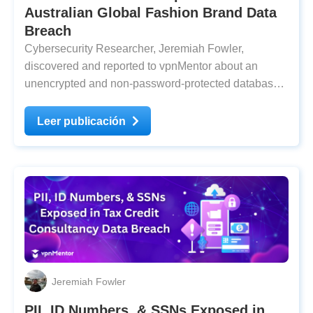
Australian Global Fashion Brand Data
Breach
Cybersecurity Researcher, Jeremiah Fowler,
discovered and reported to vpnMentor about an
unencrypted and non-password-protected database
that contained 3,587,960 records. The database,
which presumably belongs to an Australian fashion
Leer publicación
brand, held invoices, shipping information, and return
details.
Jeremiah Fowler
PII, ID Numbers, & SSNs Exposed in