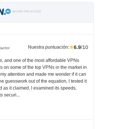
6.9
/10
Nuestra puntuación
:
actor
fe, and one of the most affordable VPNs
ts on some of the top VPNs in the market in
d my attention and made me wonder if it can
e guesswork out of the equation, I tested it
od as it claimed. I examined its speeds,
s securi...