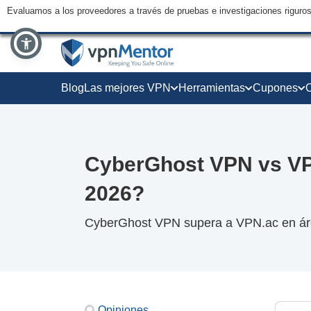
Evaluamos a los proveedores a través de pruebas e investigaciones riguro
Blog
Las mejores VPN
Herramientas
Cupones
CyberGhost VPN vs VP
2026?
CyberGhost VPN supera a VPN.ac en áre
Opiniones