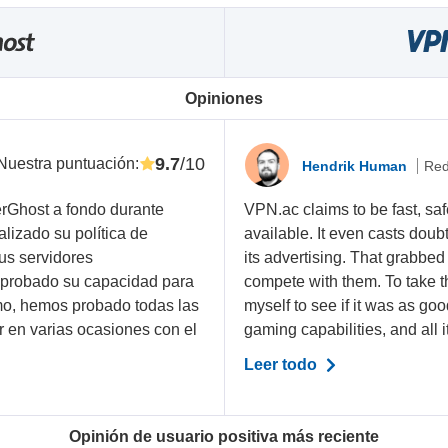
Opiniones
9.7
/10
Nuestra puntuación
:
Hendrik Human
Red
Ghost a fondo durante
VPN.ac claims to be fast, sa
lizado su política de
available. It even casts doub
sus servidores
its advertising. That grabbe
omprobado su capacidad para
compete with them. To take th
smo, hemos probado todas las
myself to see if it was as go
r en varias ocasiones con el
gaming capabilities, and all it
Leer todo
Opinión de usuario positiva más reciente