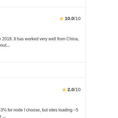
10.0
/10
 2018. It has worked very well from China,
pout
...
2.0
/10
% for node I choose, but sites loading ~5
ar
...