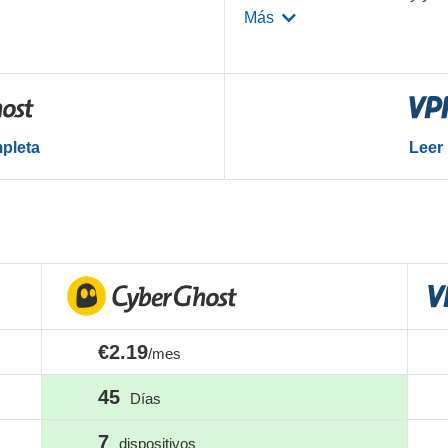
Más
mpleta
Leer 
€2.19
/mes
45
Días
7
dispositivos