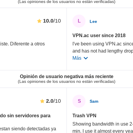
(Las opiniones de los usuarios no están verificadas)
10.0
/10
L
Lee
VPN.ac user since 2018
ste. Diferente a otros
I've been using VPN.ac since
and has not had lengthy dro
Más
Opinión de usuario negativa más reciente
(Las opiniones de los usuarios no están verificadas)
2.0
/10
S
Sam
do sin servidores para
Trash VPN
Showing bandwidth in use 2-3
 estan siendo detectadas ya
min. I use it almost every ye