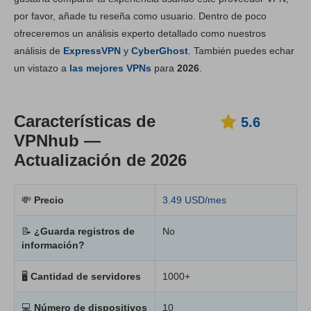
por favor, añade tu reseña como usuario. Dentro de poco
Instalación y apps
8.2
ofreceremos un análisis experto detallado como nuestros
Tarifas
8.1
análisis de
ExpressVPN
y
CyberGhost
. También puedes echar
Fiabilidad y asistencia
8.0
un vistazo a
las mejores VPNs
para
2026
.
Características de
5.6
VPNhub —
Actualización de 2026
💸
Precio
3.49 USD/mes
📝
¿Guarda registros de
No
información?
🖥
Cantidad de servidores
1000+
💻
Número de dispositivos
10