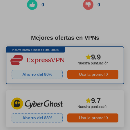
0
0
Mejores ofertas en VPNs
Incluye hasta 4 meses extra ¡gratis!
9.9
Nuestra puntuación
Ahorro del
80
%
¡Usa la promo!
9.7
Nuestra puntuación
Ahorro del
88
%
¡Usa la promo!