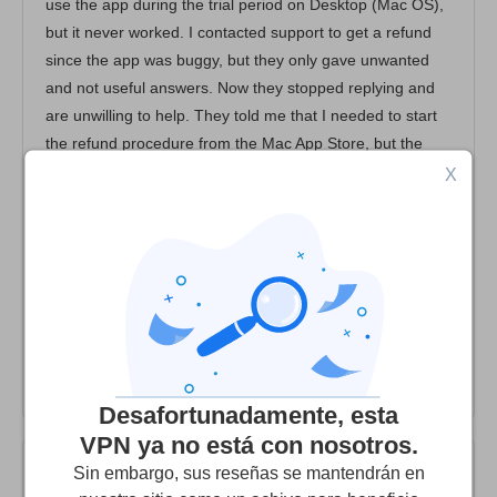
use the app during the trial period on Desktop (Mac OS),
but it never worked. I contacted support to get a refund
since the app was buggy, but they only gave unwanted
and not useful answers. Now they stopped replying and
are unwilling to help. They told me that I needed to start
the refund procedure from the Mac App Store, but the
thing is that their app IS NOT inside the Mac App Store.
X
The app download for Mac OS started directly from their
website, not from the App Store, so obviously, Apple can't
manage the refund, contrary to what they say. Just don't
use it and don't pay any subscription, there are a lot of
other services (at the same price if not lower) that are
way more professional and safer and, most importantly,
working! Don't give money to this company, please.
Desafortunadamente, esta
VPN ya no está con nosotros.
Sin embargo, sus reseñas se mantendrán en
Ned S
2
/10