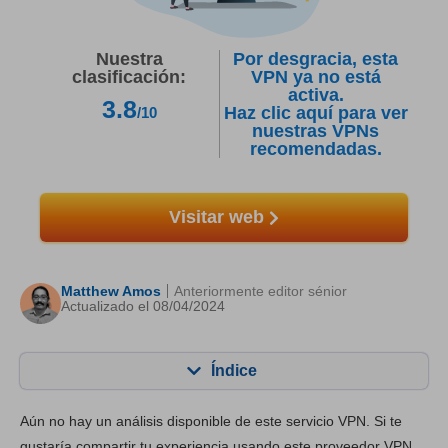
Nuestra
Por desgracia, esta
clasificación:
VPN ya no está
activa.
3.8
Haz clic aquí para ver
/10
nuestras VPNs
recomendadas.
Visitar web
Matthew Amos
Anteriormente editor sénior
Actualizado el 08/04/2024
Índice
Contenido:
Nuestra puntuación:
Aún no hay un análisis disponible de este servicio VPN. Si te
Funciones principales
5.6
gustaría compartir tu experiencia usando este proveedor VPN,