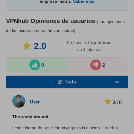
empresa matriz.
Saber más
VPNhub
Opiniones de usuarios
(Las opiniones
de los usuarios no están verificadas)
En base a
2
opiniones
2.0
en 1 idiomas
0
2
Todo
Velocidad
User
2
/10
Streaming
The worst around
Seguridad
I can't blame the user for saying this is a scam. I tried to
Atención al cliente