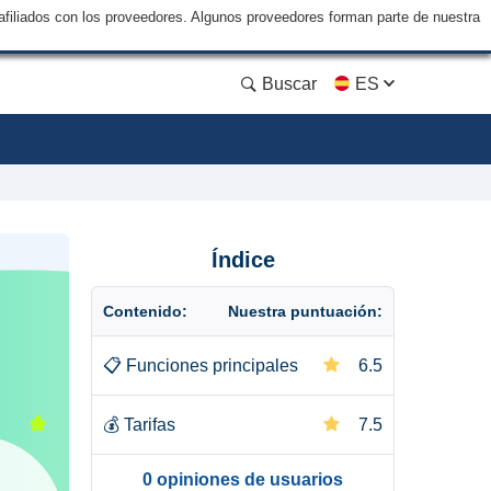
filiados con los proveedores. Algunos proveedores forman parte de nuestra
Buscar
ES
Índice
Contenido:
Nuestra puntuación:
📋
Funciones principales
6.5
💰
Tarifas
7.5
0 opiniones de usuarios