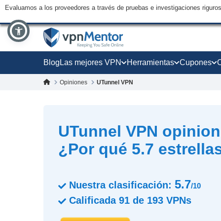
Evaluamos a los proveedores a través de pruebas e investigaciones riguro
Blog
Las mejores VPN
Herramientas
Cupones
Opiniones
UTunnel VPN
UTunnel VPN opinion
¿Por qué 5.7 estrella
5.7
Nuestra clasificación:
/10
Calificada
91
de
193
VPNs