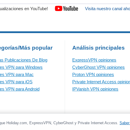
sualizaciones en YouTube!
Visita nuestro canal ah
egorías/Más popular
Análisis principales
as Publicaciones De Blog
ExpressVPN opiniones
res VPN para Windows
CyberGhost VPN opiniones
res VPN para Mac
Proton VPN opiniones
es VPN para iOS
Private Internet Access opinio
es VPN para Android
IPVanish VPN opiniones
que Holiday.com, ExpressVPN, CyberGhost y Private Internet Access.
Saber