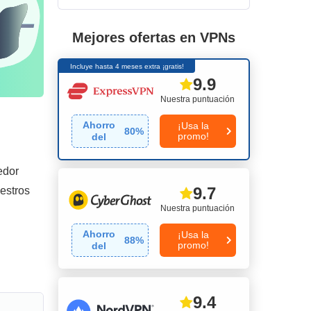
Mejores ofertas en VPNs
Incluye hasta 4 meses extra ¡gratis!
9.9
Nuestra puntuación
Ahorro
¡Usa la
80
%
promo!
del
edor
9.7
estros
Nuestra puntuación
Ahorro
¡Usa la
88
%
promo!
del
9.4