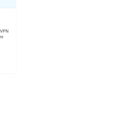
s VPN
es