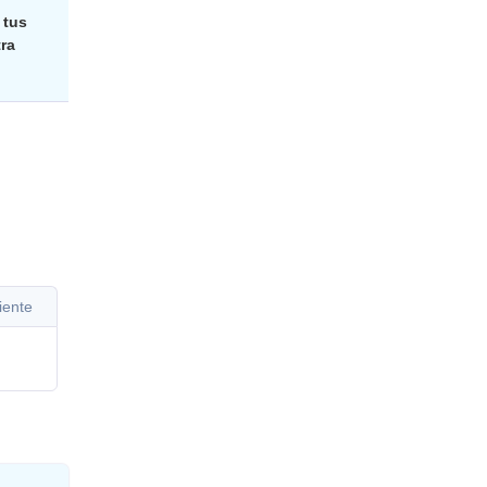
 tus
ra
iente