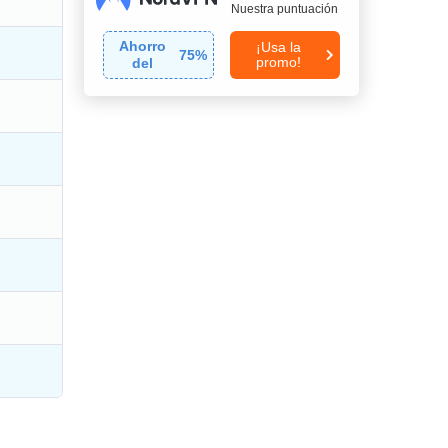
Nuestra puntuación
Ahorro
¡Usa la
75
%
promo!
del