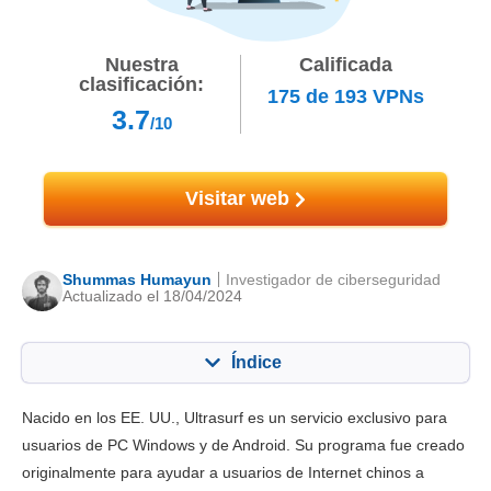
Nuestra
Calificada
clasificación:
175
de
193
VPNs
3.7
/10
Visitar web
Shummas Humayun
Investigador de ciberseguridad
Actualizado el 18/04/2024
Índice
Contenido:
Nuestra puntuación:
Nacido en los EE. UU., Ultrasurf es un servicio exclusivo para
Funciones principales
4.4
usuarios de PC Windows y de Android. Su programa fue creado
originalmente para ayudar a usuarios de Internet chinos a
Instalación y apps
6.0