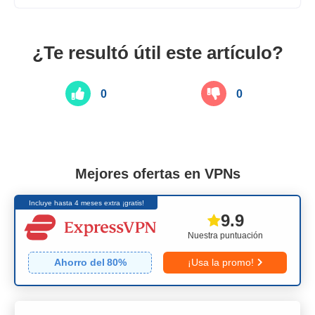
¿Te resultó útil este artículo?
0
0
Mejores ofertas en VPNs
Incluye hasta 4 meses extra ¡gratis!
9.9
Nuestra puntuación
Ahorro del
80
%
¡Usa la promo!