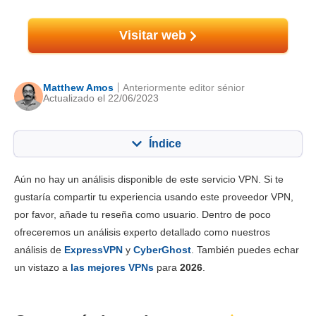
Visitar web
Matthew Amos
Anteriormente editor sénior
Actualizado el 22/06/2023
Índice
Contenido:
Nuestra puntuación:
Aún no hay un análisis disponible de este servicio VPN. Si te
Funciones principales
6.5
gustaría compartir tu experiencia usando este proveedor VPN,
por favor, añade tu reseña como usuario. Dentro de poco
Instalación y apps
6.3
ofreceremos un análisis experto detallado como nuestros
Tarifas
2.3
análisis de
ExpressVPN
y
CyberGhost
. También puedes echar
Fiabilidad y asistencia
4.3
un vistazo a
las mejores VPNs
para
2026
.