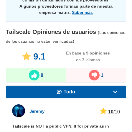
Algunos proveedores forman parte de nuestra
empresa matriz.
Saber más
Tailscale
Opiniones de usuarios
(Las opiniones
de los usuarios no están verificadas)
En base a
9
opiniones
9.1
en 3 idiomas
8
1
Todo
Velocidad
Jeremy
10
/10
Streaming
Tailscale is NOT a public VPN. It for private as in
Seguridad