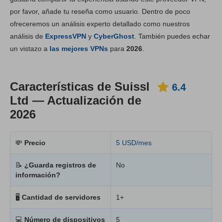
por favor, añade tu reseña como usuario. Dentro de poco
Instalación y apps
6.6
ofreceremos un análisis experto detallado como nuestros
Tarifas
7.0
análisis de
ExpressVPN
y
CyberGhost
. También puedes echar
Fiabilidad y asistencia
6.4
un vistazo a
las mejores VPNs
para
2026
.
Características de Suissl
6.4
Ltd — Actualización de
2026
💸
Precio
5 USD/mes
📝
¿Guarda registros de
No
información?
🖥
Cantidad de servidores
1+
💻
Número de dispositivos
5