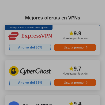
Mejores ofertas en VPNs
Incluye hasta 4 meses extra ¡gratis!
9.9
Nuestra puntuación
Ahorro del
80
%
¡Usa la promo!
9.7
Nuestra puntuación
Ahorro del
88
%
¡Usa la promo!
9.4