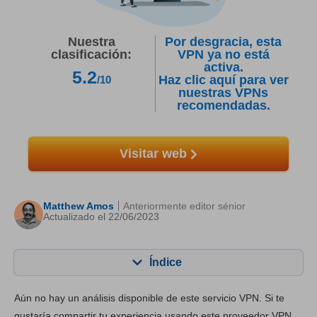
Nuestra
Por desgracia, esta
clasificación:
VPN ya no está
activa.
5.2
Haz clic aquí para ver
/10
nuestras VPNs
recomendadas.
Visitar web
Matthew Amos
Anteriormente editor sénior
Actualizado el 22/06/2023
Índice
Contenido:
Nuestra puntuación:
Aún no hay un análisis disponible de este servicio VPN. Si te
Funciones principales
6.4
gustaría compartir tu experiencia usando este proveedor VPN,