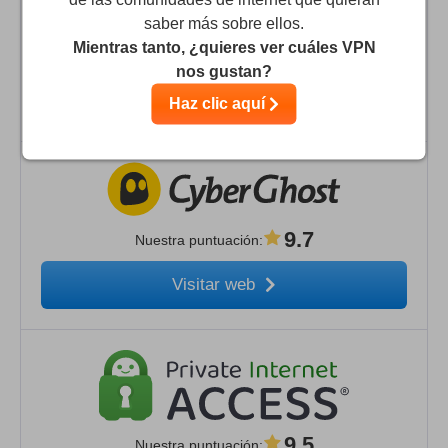
saber más sobre ellos.
Mientras tanto, ¿quieres ver cuáles VPN
9.9
Nuestra puntuación
:
nos gustan?
Visitar web
Haz clic aquí
9.7
Nuestra puntuación
:
Visitar web
9.5
Nuestra puntuación
: