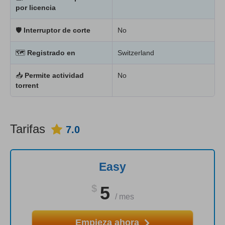
por licencia
🛡
Interruptor de corte
No
🗺
Registrado en
Switzerland
📥
Permite actividad
No
torrent
Tarifas
7.0
Easy
$
5
/
mes
Empieza ahora