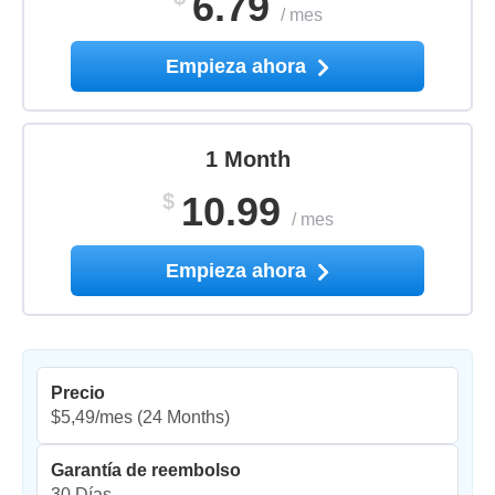
6.79
/
mes
Empieza ahora
1 Month
$
10.99
/
mes
Empieza ahora
Precio
$5,49/mes
(24 Months)
Garantía de reembolso
30 Días