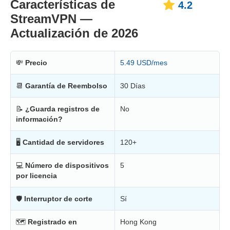
Características de
4.2
StreamVPN —
Actualización de 2026
💸
Precio
5.49 USD/mes
📆
Garantía de Reembolso
30 Días
📝
¿Guarda registros de
No
información?
🖥
Cantidad de servidores
120+
💻
Número de dispositivos
5
por licencia
🛡
Interruptor de corte
Sí
🗺
Registrado en
Hong Kong