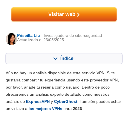
Visitar web
Priscilla Liu
Investigadora de ciberseguridad
Actualizado el 23/05/2025
Índice
Contenido:
Nuestra puntuación:
Aún no hay un análisis disponible de este servicio VPN. Si te
Funciones principales
4.2
gustaría compartir tu experiencia usando este proveedor VPN,
por favor, añade tu reseña como usuario. Dentro de poco
Instalación y apps
8.0
ofreceremos un análisis experto detallado como nuestros
Tarifas
5.0
análisis de
ExpressVPN
y
CyberGhost
. También puedes echar
Fiabilidad y asistencia
7.0
un vistazo a
las mejores VPNs
para
2026
.