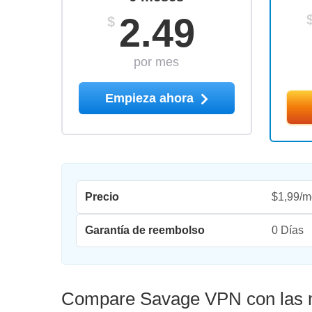
2.49
$
por mes
Empieza ahora
Precio
$1,99/m
Garantía de reembolso
0 Días
Compare Savage VPN con las m