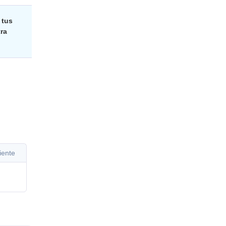
 tus
ra
iente