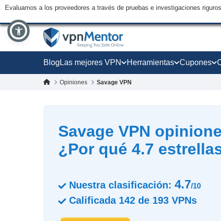
Evaluamos a los proveedores a través de pruebas e investigaciones riguro
Blog
Las mejores VPN
Herramientas
Cupones
Opiniones
Savage VPN
Savage VPN opinione
¿Por qué 4.7 estrella
4.7
Nuestra clasificación:
/10
Calificada
142
de
193
VPNs