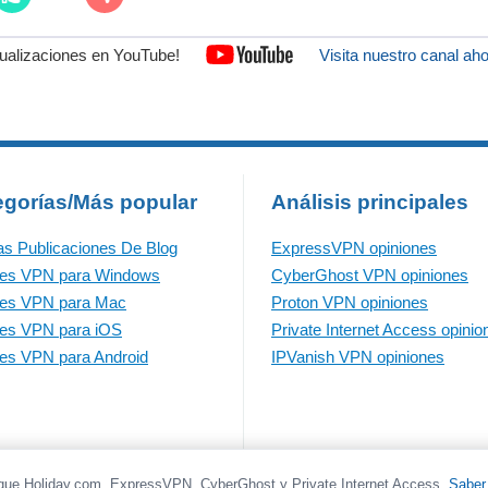
sualizaciones en YouTube!
Visita nuestro canal ah
egorías/Más popular
Análisis principales
as Publicaciones De Blog
ExpressVPN opiniones
res VPN para Windows
CyberGhost VPN opiniones
res VPN para Mac
Proton VPN opiniones
es VPN para iOS
Private Internet Access opinio
es VPN para Android
IPVanish VPN opiniones
que Holiday.com, ExpressVPN, CyberGhost y Private Internet Access.
Saber