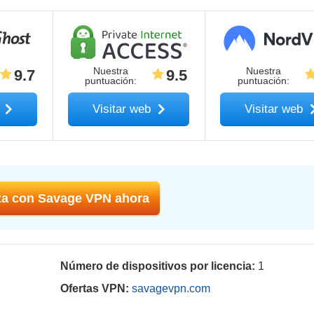
Nuestra
Nuestra
9.7
9.5
puntuación
:
puntuación
:
b
Visitar web
Visitar web
a con Savage VPN ahora
Número de dispositivos por licencia:
1
Ofertas VPN:
savagevpn.com