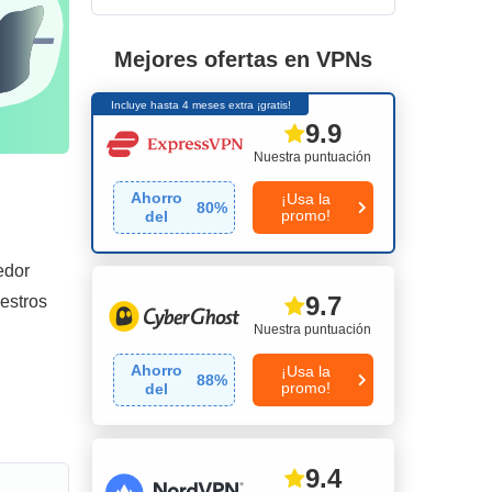
Mejores ofertas en VPNs
Incluye hasta 4 meses extra ¡gratis!
9.9
Nuestra puntuación
Ahorro
¡Usa la
80
%
promo!
del
edor
9.7
estros
Nuestra puntuación
Ahorro
¡Usa la
88
%
promo!
del
9.4