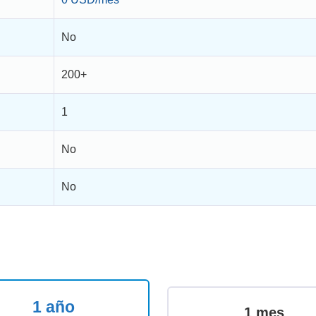
No
200+
1
No
No
1 año
1 mes