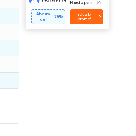
Nuestra puntuación
Ahorro
¡Usa la
75
%
promo!
del