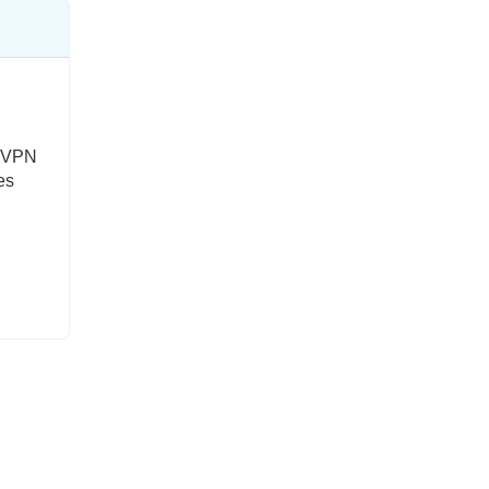
s VPN
es