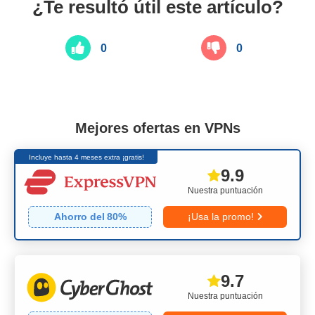
¿Te resultó útil este artículo?
0
0
Mejores ofertas en VPNs
Incluye hasta 4 meses extra ¡gratis!
9.9
Nuestra puntuación
Ahorro del
80
%
¡Usa la promo!
9.7
Nuestra puntuación