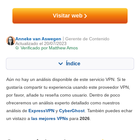
Visitar web
Anneke van Aswegen
Gerente de Contenido
Actualizado el 20/07/2023
Verificado por
Matthew Amos
Índice
Contenido:
Nuestra puntuación:
Aún no hay un análisis disponible de este servicio VPN. Si te
Funciones principales
6.4
gustaría compartir tu experiencia usando este proveedor VPN,
por favor, añade tu reseña como usuario. Dentro de poco
Instalación y apps
9.0
ofreceremos un análisis experto detallado como nuestros
Tarifas
7.0
análisis de
ExpressVPN
y
CyberGhost
. También puedes echar
Fiabilidad y asistencia
7.4
un vistazo a
las mejores VPNs
para
2026
.