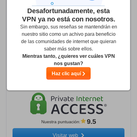
9.9
Nuestra puntuación
:
Desafortunadamente, esta
Visitar web
VPN ya no está con nosotros.
Sin embargo, sus reseñas se mantendrán en
nuestro sitio como un achivo para beneficio
de las comunidades de internet que quieran
saber más sobre ellos.
Mientras tanto, ¿quieres ver cuáles VPN
9.7
Nuestra puntuación
:
nos gustan?
Visitar web
Haz clic aquí
9.5
Nuestra puntuación
:
Visitar web