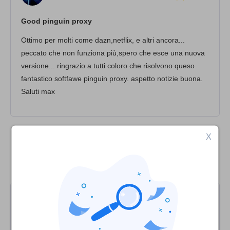
Streaming
Good pinguin proxy
Seguridad
Ottimo per molti come dazn,netflix, e altri ancora...
Atención al cliente
peccato che non funziona più,spero che esce una nuova
versione... ringrazio a tutti coloro che risolvono queso
fantastico softfawe pinguin proxy. aspetto notizie buona.
Saluti max
X
Compare Penguin Proxy VPN con las
mejores alternativas de VPN