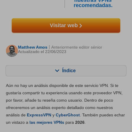
nuestras VPNs
recomendadas.
Visitar web
Matthew Amos
Anteriormente editor sénior
Actualizado el 22/06/2023
Índice
Contenido:
Nuestra puntuación:
Aún no hay un análisis disponible de este servicio VPN. Si te
Funciones principales
5.5
gustaría compartir tu experiencia usando este proveedor VPN,
por favor, añade tu reseña como usuario. Dentro de poco
Instalación y apps
5.3
ofreceremos un análisis experto detallado como nuestros
Tarifas
1.3
análisis de
ExpressVPN
y
CyberGhost
. También puedes echar
Fiabilidad y asistencia
3.3
un vistazo a
las mejores VPNs
para
2026
.