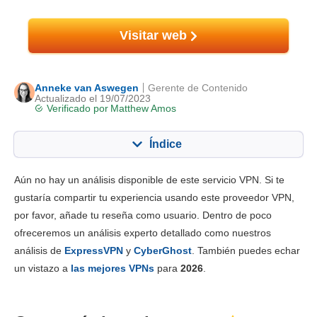
Visitar web
Anneke van Aswegen
Gerente de Contenido
Actualizado el 19/07/2023
Verificado por
Matthew Amos
Índice
Contenido:
Nuestra puntuación:
Aún no hay un análisis disponible de este servicio VPN. Si te
Funciones principales
7.0
gustaría compartir tu experiencia usando este proveedor VPN,
por favor, añade tu reseña como usuario. Dentro de poco
Instalación y apps
7.0
ofreceremos un análisis experto detallado como nuestros
Tarifas
6.0
análisis de
ExpressVPN
y
CyberGhost
. También puedes echar
Fiabilidad y asistencia
8.0
un vistazo a
las mejores VPNs
para
2026
.