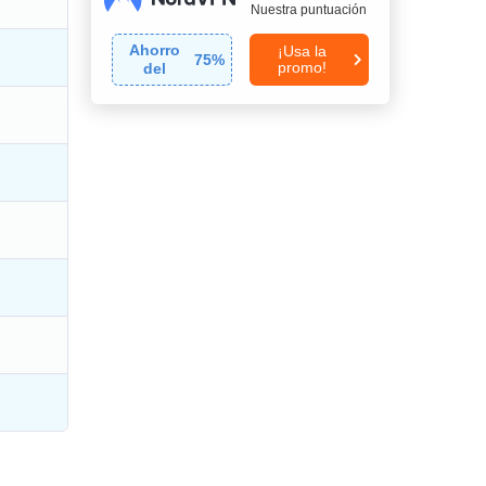
Nuestra puntuación
Ahorro
¡Usa la
75
%
promo!
del