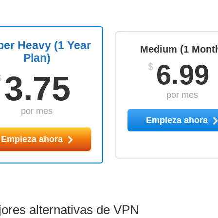
er Heavy (1 Year
Medium (1 Mont
Plan)
6.99
$
3.75
$
por mes
por mes
Empieza ahora
Empieza ahora
res alternativas de VPN