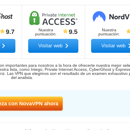
Nuestra
Nuestra
9.7
9.5
puntuación
:
puntuación
:
b
Visitar web
Visitar web
son importantes para nosotros a la hora de ofrecerte nuestra mejor sel
estra lista, como Intego, Private Internet Access, CyberGhost y Expre
iz. Las VPN que elegimos son el resultado de un examen exhaustivo 
del analista.
eza con NovaVPN ahora