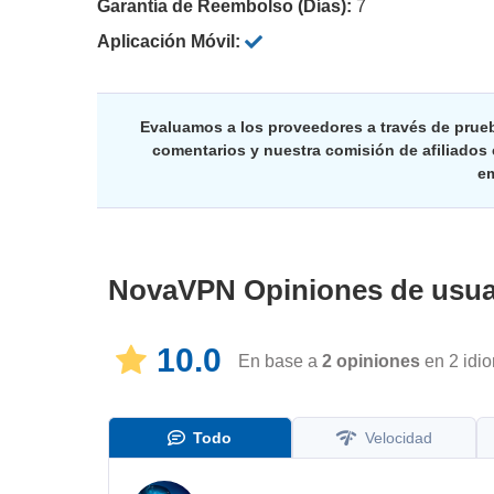
Garantía de Reembolso (Días):
7
Aplicación Móvil:
Evaluamos a los proveedores a través de prue
comentarios y nuestra comisión de afiliados
em
NovaVPN
Opiniones de usu
10.0
En base a
2
opiniones
en 2 idi
Todo
Velocidad