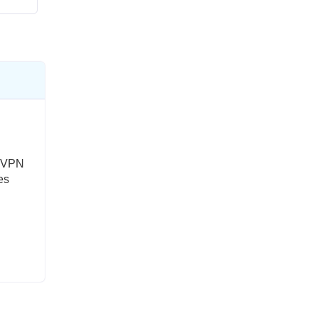
s VPN
es