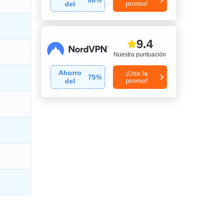
promo!
del
9.4
Nuestra puntuación
Ahorro
¡Usa la
75
%
promo!
del