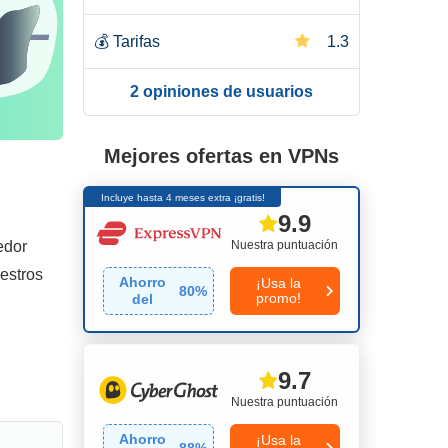
💰
Tarifas
1.3
2 opiniones de usuarios
Mejores ofertas en VPNs
Incluye hasta 4 meses extra ¡gratis!
9.9
Nuestra puntuación
edor
estros
Ahorro
¡Usa la
80
%
promo!
del
9.7
Nuestra puntuación
Ahorro
¡Usa la
88
%