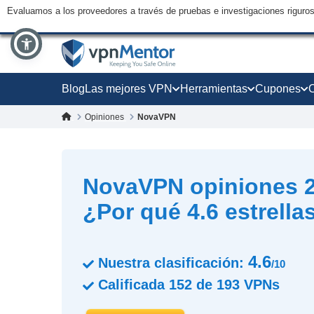
Evaluamos a los proveedores a través de pruebas e investigaciones riguro
Blog
Las mejores VPN
Herramientas
Cupones
Opiniones
NovaVPN
NovaVPN opiniones 2
¿Por qué 4.6 estrella
4.6
Nuestra clasificación:
/10
Calificada
152
de
193
VPNs