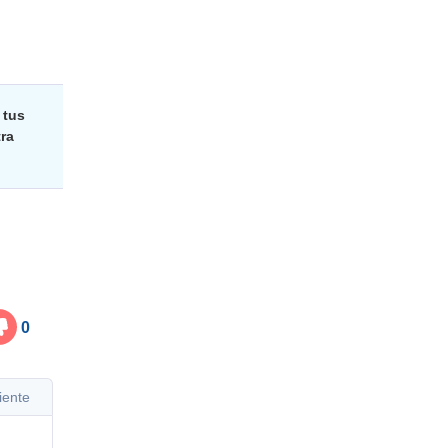
 tus
ra
0
iente