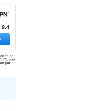
9.4
ección de
ssVPN, son
por parte