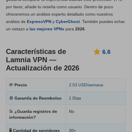
por favor, añade tu reseña como usuario. Dentro de poco
Instalación y apps
6.8
ofreceremos un análisis experto detallado como nuestros
Tarifas
6.6
análisis de
ExpressVPN
y
CyberGhost
. También puedes echar
Fiabilidad y asistencia
6.6
un vistazo a
las mejores VPNs
para
2026
.
Características de
6.6
Lamnia VPN —
Actualización de 2026
💸
Precio
2.53 USD/semana
📆
Garantía de Reembolso
1 Días
📝
¿Guarda registros de
No
información?
🖥
Cantidad de servidores
20+