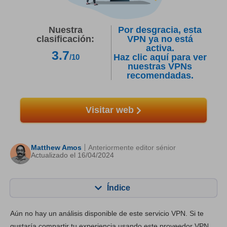
Nuestra
Por desgracia, esta
clasificación:
VPN ya no está
activa.
3.7
Haz clic aquí para ver
/10
nuestras VPNs
recomendadas.
Visitar web
Matthew Amos
Anteriormente editor sénior
Actualizado el 16/04/2024
Índice
Contenido:
Nuestra puntuación:
Aún no hay un análisis disponible de este servicio VPN. Si te
Funciones principales
6.6
gustaría compartir tu experiencia usando este proveedor VPN,