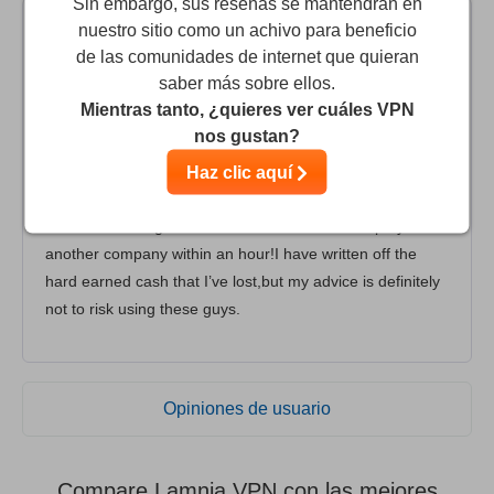
Sin embargo, sus reseñas se mantendrán en
nuestro sitio como un achivo para beneficio
Barney
2
/10
de las comunidades de internet que quieran
saber más sobre ellos.
Please don’t waste your Time or Money
Mientras tanto, ¿quieres ver cuáles VPN
nos gustan?
After paying a good sum of cash upfront,nothing worked
Haz clic aquí
and received basically zero help,mainly just got
ignored,with the very odd “try this”email.After being
fobbed off and ignored for months I was fixed up by
another company within an hour!I have written off the
hard earned cash that I’ve lost,but my advice is definitely
not to risk using these guys.
Opiniones de usuario
Compare Lamnia VPN con las mejores