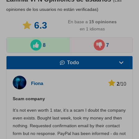
(Las
opiniones de los usuarios no están verificadas)
En base a
15
opiniones
6.3
en 1 idiomas
8
7
Todo
Velocidad
Fiona
2
/10
Streaming
Scam company
Seguridad
It’s not even worth 1 star, it’s a scam I doubt the company
Atención al cliente
even exists. Bought last week, took my money and then
nothing. Requested confirmation email by their contact
form but no response. PayPal has been informed - do not