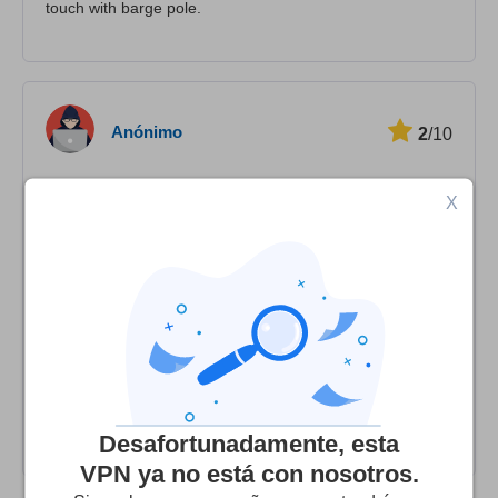
touch with barge pole.
Anónimo
2
/10
Horrible customer service
X
Would break often and take a couple of days to fix after
emailing them (chat feature does not work). They would
wrongly claim my account was expiring every few months,
and actually disconnected it twice despite emails with
proof of payment. Finally they disconnected and never
responded to my emails (though they still spam me with
second rate offers). Avoid like the plague. There are
much cheaper and infinitely better services out there.
Desafortunadamente, esta
VPN ya no está con nosotros.