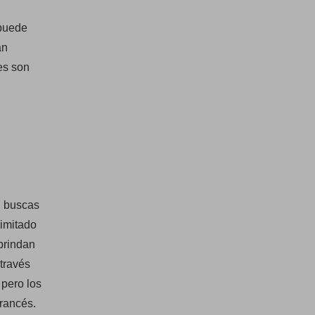
 puede
án
es son
i buscas
limitado
brindan
través
 pero los
francés.