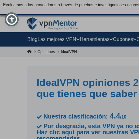
Evaluamos a los proveedores a través de pruebas e investigaciones riguro
Blog
Las mejores VPN
Herramientas
Cupones
Opiniones
IdealVPN
IdealVPN opiniones 2
que tienes que saber
4.4
Nuestra clasificación:
/10
Por desgracia, esta VPN ya no es
Haz clic aquí para ver nuestras V
recomendadas.