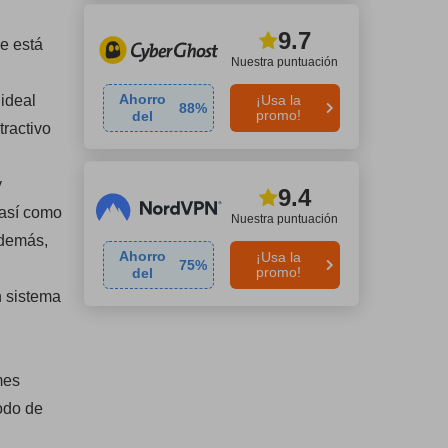
9.7
e está
Nuestra puntuación
Ahorro
ideal
¡Usa la
88
%
promo!
del
tractivo
y
9.4
 así como
Nuestra puntuación
Además,
Ahorro
¡Usa la
75
%
promo!
del
n sistema
mes
íodo de