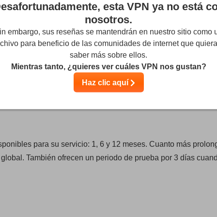
dicionales gratis
esafortunadamente, esta VPN ya no está c
5.65
$
4.79
nosotros.
$
in embargo, sus reseñas se mantendrán en nuestro sitio como 
por mes
chivo para beneficio de las comunidades de internet que quier
por mes
saber más sobre ellos.
Empieza ahora
Mientras tanto, ¿quieres ver cuáles VPN nos gustan?
Empieza ahora
Haz clic aquí
isponibles para su servicio: 1, 6 y 12 meses. Cuanto más prolo
o global. También ofrecen un periodo de prueba por 3 días cuan