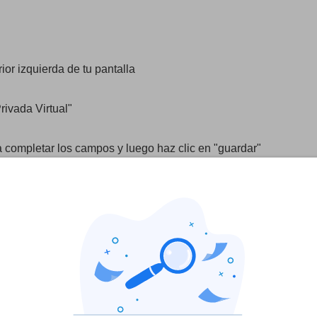
ior izquierda de tu pantalla
rivada Virtual"
ara completar los campos y luego haz clic en "guardar"
stá guardada y te puedes conectar o desconectar en cualquier m
 IP
n año+2 meses
Plan de 1 mes