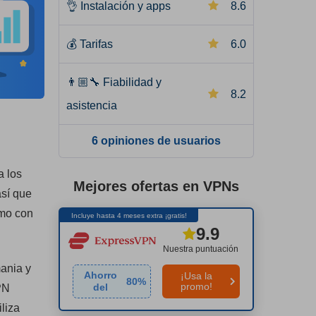
👌
Instalación y apps
8.6
💰
Tarifas
6.0
👨🏼‍🔧
Fiabilidad y
8.2
asistencia
6 opiniones de usuarios
a los
Mejores ofertas en VPNs
así que
omo con
Incluye hasta 4 meses extra ¡gratis!
9.9
Nuestra puntuación
ania y
Ahorro
¡Usa la
80
%
promo!
del
PN
liza