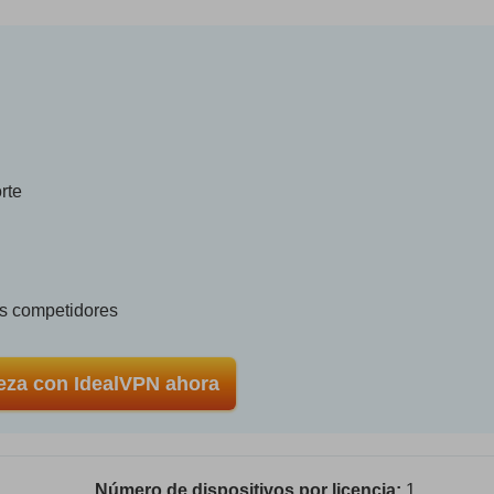
rte
os competidores
za con IdealVPN ahora
Número de dispositivos por licencia:
1