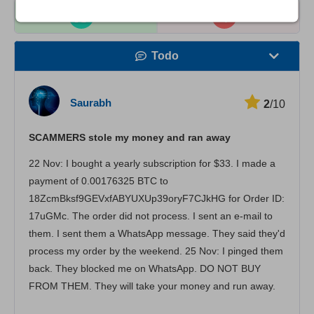
0
4
Todo
Velocidad
Saurabh
2
/10
Streaming
SCAMMERS stole my money and ran away
Seguridad
22 Nov: I bought a yearly subscription for $33. I made a
Atención al cliente
payment of 0.00176325 BTC to
18ZcmBksf9GEVxfABYUXUp39oryF7CJkHG for Order ID:
17uGMc. The order did not process. I sent an e-mail to
them. I sent them a WhatsApp message. They said they'd
process my order by the weekend. 25 Nov: I pinged them
back. They blocked me on WhatsApp. DO NOT BUY
FROM THEM. They will take your money and run away.