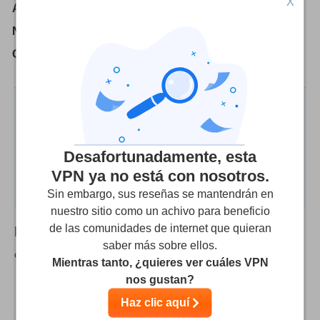
X
Aplicación Móvil:
Número de dispositivos por licencia:
6
Ofertas VPN:
doublehop.me
Evaluamos a los proveedores a través de pruebas
e investigaciones rigurosas, pero también
tenemos en cuenta tus comentarios y nuestra
Desafortunadamente, esta
comisión de afiliados con los proveedores.
Algunos proveedores forman parte de nuestra
VPN ya no está con nosotros.
empresa matriz.
Saber más
Sin embargo, sus reseñas se mantendrán en
nuestro sitio como un achivo para beneficio
de las comunidades de internet que quieran
Doublehop.me
Opiniones de usuarios
(Las
saber más sobre ellos.
opiniones de los usuarios no están verificadas)
Mientras tanto, ¿quieres ver cuáles VPN
nos gustan?
En base a
4
opiniones
2.0
en 1 idiomas
Haz clic aquí