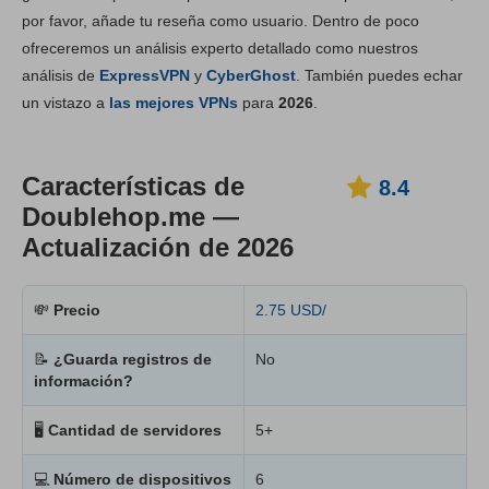
por favor, añade tu reseña como usuario. Dentro de poco
Instalación y apps
8.5
ofreceremos un análisis experto detallado como nuestros
Tarifas
6.2
análisis de
ExpressVPN
y
CyberGhost
. También puedes echar
Fiabilidad y asistencia
8.3
un vistazo a
las mejores VPNs
para
2026
.
Características de
8.4
Doublehop.me —
Actualización de 2026
💸
Precio
2.75 USD/
📝
¿Guarda registros de
No
información?
🖥
Cantidad de servidores
5+
💻
Número de dispositivos
6