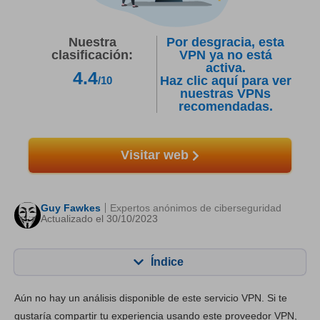
Nuestra
Por desgracia, esta
clasificación:
VPN ya no está
activa.
4.4
Haz clic aquí para ver
/10
nuestras VPNs
recomendadas.
Visitar web
Guy Fawkes
Expertos anónimos de ciberseguridad
Actualizado el 30/10/2023
Índice
Contenido:
Nuestra puntuación:
Aún no hay un análisis disponible de este servicio VPN. Si te
Funciones principales
8.4
gustaría compartir tu experiencia usando este proveedor VPN,