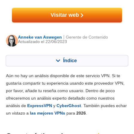
Visitar web
Anneke van Aswegen
Gerente de Contenido
Actualizado el 22/06/2023
Índice
Contenido:
Nuestra puntuación:
Aún no hay un análisis disponible de este servicio VPN. Si te
Funciones principales
8.0
gustaría compartir tu experiencia usando este proveedor VPN,
por favor, añade tu reseña como usuario. Dentro de poco
Instalación y apps
6.4
ofreceremos un análisis experto detallado como nuestros
Tarifas
6.0
análisis de
ExpressVPN
y
CyberGhost
. También puedes echar
Fiabilidad y asistencia
7.0
un vistazo a
las mejores VPNs
para
2026
.