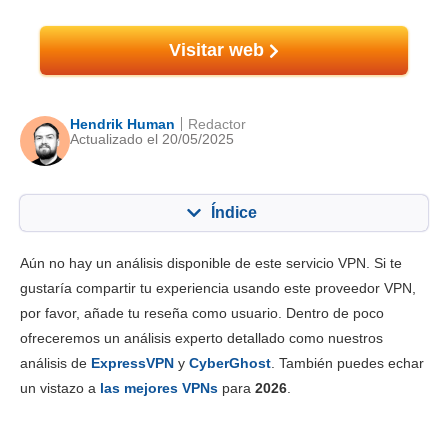
Visitar web
Hendrik Human
Redactor
Actualizado el 20/05/2025
Índice
Contenido:
Nuestra puntuación:
Aún no hay un análisis disponible de este servicio VPN. Si te
Funciones principales
8.3
gustaría compartir tu experiencia usando este proveedor VPN,
por favor, añade tu reseña como usuario. Dentro de poco
Instalación y apps
8.8
ofreceremos un análisis experto detallado como nuestros
Tarifas
6.1
análisis de
ExpressVPN
y
CyberGhost
. También puedes echar
Fiabilidad y asistencia
8.5
un vistazo a
las mejores VPNs
para
2026
.