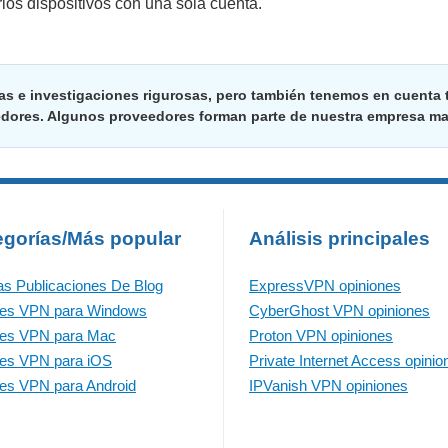
ios dispositivos con una sola cuenta.
as e investigaciones rigurosas, pero también tenemos en cuenta t
edores. Algunos proveedores forman parte de nuestra empresa ma
egorías/Más popular
Análisis principales
as Publicaciones De Blog
ExpressVPN opiniones
res VPN para Windows
CyberGhost VPN opiniones
res VPN para Mac
Proton VPN opiniones
es VPN para iOS
Private Internet Access opinio
es VPN para Android
IPVanish VPN opiniones