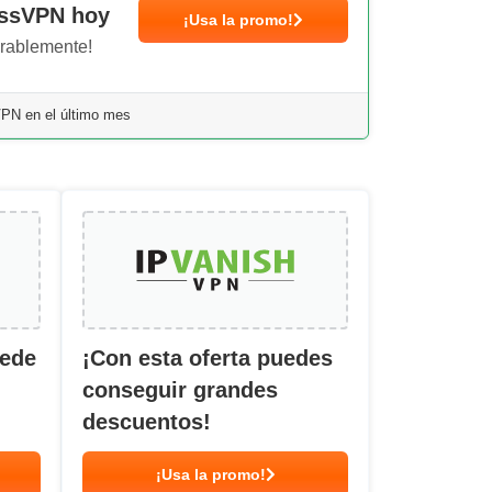
essVPN hoy
¡Usa la promo!
erablemente!
PN en el último mes
uede
¡Con esta oferta puedes
conseguir grandes
descuentos!
¡Usa la promo!