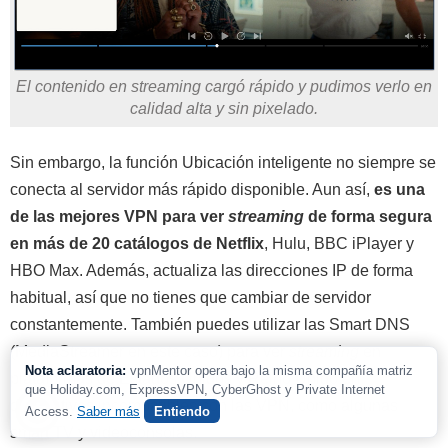
El contenido en streaming cargó rápido y pudimos verlo en
calidad alta y sin pixelado.
Sin embargo, la función Ubicación inteligente no siempre se
conecta al servidor más rápido disponible. Aun así,
es una
de las mejores VPN para ver
streaming
de forma segura
en más de 20 catálogos de Netflix
, Hulu, BBC iPlayer
y
HBO Max. Además, actualiza las direcciones IP de forma
habitual, así que no tienes que cambiar de servidor
constantemente. También puedes utilizar las Smart DNS
(MediaStreamer en este caso) para ver
streaming
en
Nota aclaratoria:
vpnMentor opera bajo la misma compañía matriz
plataformas de Estados Unidos y Reino Unido en
que Holiday.com, ExpressVPN, CyberGhost y Private Internet
dispositivos incompatibles con las VPN, como algunas
Access.
Saber más
Entiendo
smart TV y videoconsolas.