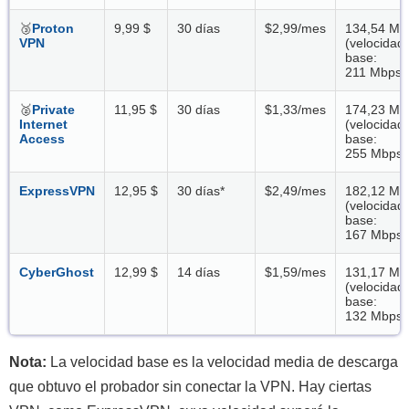
🥉
Proton
9,99 $
30 días
$2,99/mes
134,54 Mb
VPN
(velocidad
base:
211 Mbps)
🥈
Private
11,95 $
30 días
$1,33/mes
174,23 Mb
Internet
(velocidad
Access
base:
255 Mbps)
ExpressVPN
12,95 $
30 días
*
$2,49/mes
182,12 Mb
(velocidad
base:
167 Mbps)
CyberGhost
12,99 $
14 días
$1,59/mes
131,17 Mb
(velocidad
base:
132 Mbps)
Nota:
La velocidad base es la velocidad media de descarga
que obtuvo el probador sin conectar la VPN. Hay ciertas