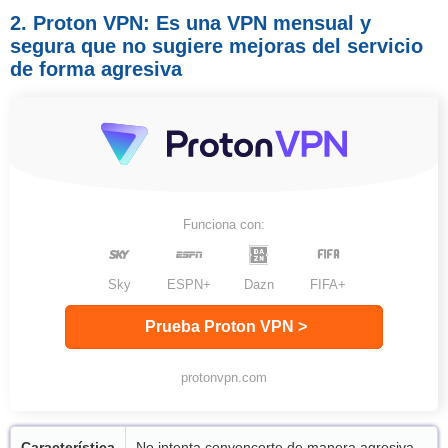
2. Proton VPN: Es una VPN mensual y
segura que no sugiere mejoras del servicio
de forma agresiva
Funciona con:
Sky
ESPN+
Dazn
FIFA+
Prueba Proton VPN >
protonvpn.com
Característica
No intenta convencerte de manera agresiva