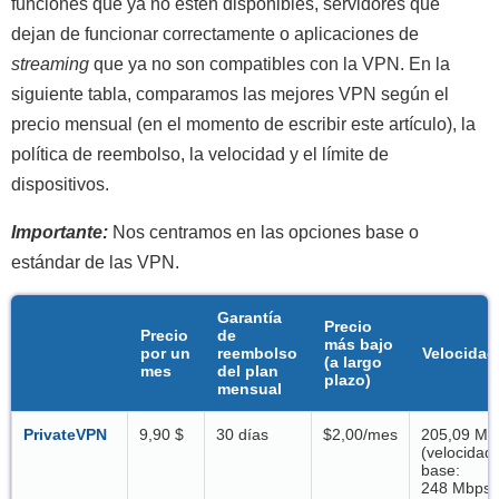
funciones que ya no estén disponibles, servidores que
dejan de funcionar correctamente o aplicaciones de
streaming
que ya no son compatibles con la VPN. En la
siguiente tabla, comparamos las mejores VPN según el
precio mensual (en el momento de escribir este artículo), la
política de reembolso, la velocidad y el límite de
dispositivos.
Importante:
Nos centramos en las opciones base o
estándar de las VPN.
Garantía
Precio
Precio
de
más bajo
por un
reembolso
Velocidad
(a largo
mes
del plan
plazo)
mensual
PrivateVPN
9,90 $
30 días
$2,00/mes
205,09 Mb
(velocidad
base:
248 Mbps)