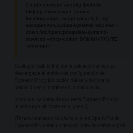
$ sudo openvpn --config /[path to
file]/my_expressvpn_[server
location].ovpn --script-security 2 --up
/etc/openvpn/update-systemd-resolved --
down /etc/openvpn/update-systemd-
resolved --dhcp-option 'DOMAIN-ROUTE.'
--down-pre
Sustituye [path to file] por la ubicación en la que
descargaste el archivo de configuración de
ExpressVPN; y [ubicación del servidor] por la
ubicación en el nombre del archivo.ovpn.
Introduce los datos de tu cuenta ExpressVPN (los
mismos que utilizaste en el paso 1).
¡Te has conectado con éxito a la red OpenVPN de
ExpressVPN como un desarrollador de software pro!