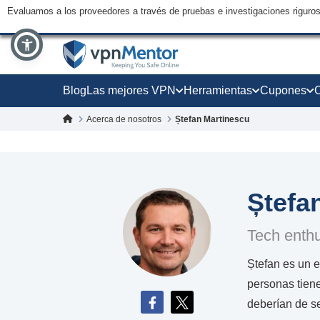
Evaluamos a los proveedores a través de pruebas e investigaciones riguro
Blog
Las mejores VPN
Herramientas
Cupones
Acerca de nosotros
Ștefan Martinescu
Ștefa
Tech enthu
Ștefan es un e
personas tien
deberían de s