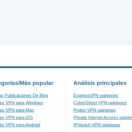
egorías/Más popular
Análisis principales
as Publicaciones De Blog
ExpressVPN opiniones
res VPN para Windows
CyberGhost VPN opiniones
res VPN para Mac
Proton VPN opiniones
es VPN para iOS
Private Internet Access opinio
es VPN para Android
IPVanish VPN opiniones