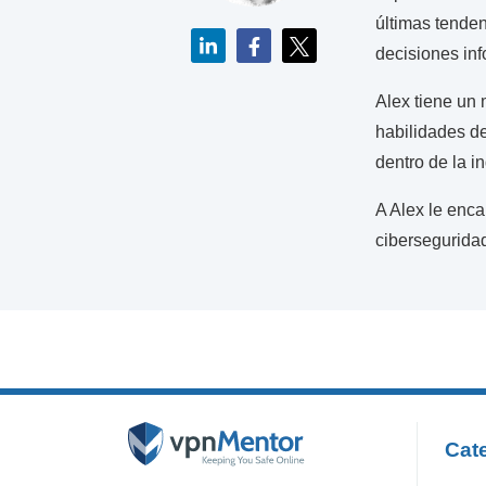
últimas tenden
decisiones in
Alex tiene un 
habilidades de
dentro de la i
A Alex le enca
ciberseguridad
Cat